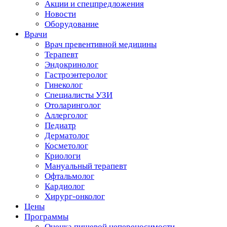
Акции и спецпредложения
Новости
Оборудование
Врачи
Врач превентивной медицины
Терапевт
Эндокринолог
Гастроэнтеролог
Гинеколог
Специалисты УЗИ
Отоларинголог
Аллерголог
Педиатр
Дерматолог
Косметолог
Криологи
Мануальный терапевт
Офтальмолог
Кардиолог
Хирург-онколог
Цены
Программы
Оценка пищевой непереносимости