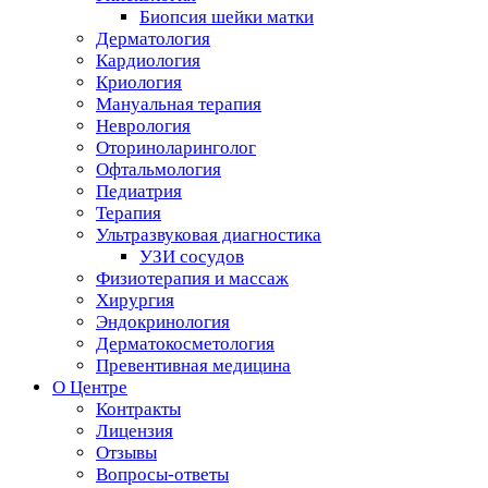
Биопсия шейки матки
Дерматология
Кардиология
Криология
Мануальная терапия
Неврология
Оториноларинголог
Офтальмология
Педиатрия
Терапия
Ультразвуковая диагностика
УЗИ сосудов
Физиотерапия и массаж
Хирургия
Эндокринология
Дерматокосметология
Превентивная медицина
О Центре
Контракты
Лицензия
Отзывы
Вопросы-ответы