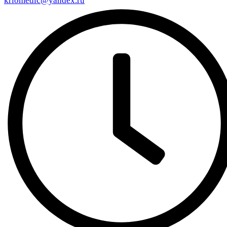
kriomedic@yandex.ru