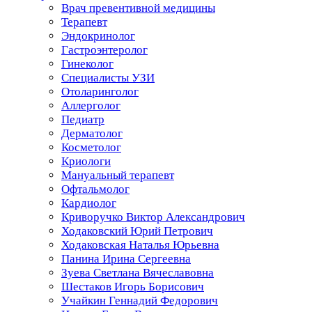
Врач превентивной медицины
Терапевт
Эндокринолог
Гастроэнтеролог
Гинеколог
Специалисты УЗИ
Отоларинголог
Аллерголог
Педиатр
Дерматолог
Косметолог
Криологи
Мануальный терапевт
Офтальмолог
Кардиолог
Криворучко Виктор Александрович
Ходаковский Юрий Петрович
Ходаковская Наталья Юрьевна
Панина Ирина Сергеевна
Зуева Светлана Вячеславовна
Шестаков Игорь Борисович
Учайкин Геннадий Федорович