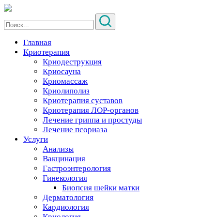
Главная
Криотерапия
Криодеструкция
Криосауна
Криомассаж
Криолиполиз
Криотерапия суставов
Криотерапия ЛОР-органов
Лечение гриппа и простуды
Лечение псориаза
Услуги
Анализы
Вакцинация
Гастроэнтерология
Гинекология
Биопсия шейки матки
Дерматология
Кардиология
Криология