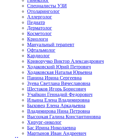
Гинеколог
Специалисты УЗИ
Отоларинголог
Аллерголог
Педиатр
Дерматолог
Косметолог
Криологи
Мануальный терапевт
Офтальмолог
Кардиолог
Криворучко Виктор Александрович
Ходаковский Юрий Петрович
Ходаковская Наталья Юрьевна
Панина Ирина Сергеевна
Зуева Светлана Вячеславовна
Шестаков Игорь Борисович
Учайкин Геннадий Федорович
Ильина Елена Владимировна
Быховец Елена Аркадьевна
Владимирова Нина Петровна
Высоцкая Галина Константиновна
Хирург-онколог
Бас Ирина Николаевна
Мартынов Иван Андреевич