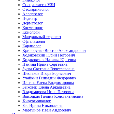
Гинеколог
Специалисты УЗИ
Отоларинголог
Аллерголог
Педиатр
Дерматолог
Косметолог
Криологи
Мануальный терапевт
Офтальмолог
Кардиолог
Криворучко Виктор Александрович
Ходаковский Юрий Петрович
Ходаковская Наталья Юрьевна
Панина Ирина Сергеевна
Зуева Светлана Вячеславовна
Шестаков Игорь Борисович
Учайкин Геннадий Федорович
Ильина Елена Владимировна
Быховец Елена Аркадьевна
Владимирова Нина Петровна
Высоцкая Галина Константиновна
Хирург-онколог
Бас Ирина Николаевна
Мартынов Иван Андреевич