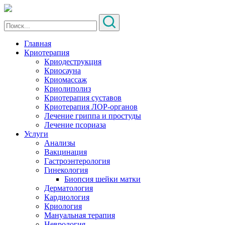
Главная
Криотерапия
Криодеструкция
Криосауна
Криомассаж
Криолиполиз
Криотерапия суставов
Криотерапия ЛОР-органов
Лечение гриппа и простуды
Лечение псориаза
Услуги
Анализы
Вакцинация
Гастроэнтерология
Гинекология
Биопсия шейки матки
Дерматология
Кардиология
Криология
Мануальная терапия
Неврология