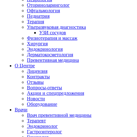
Оториноларинголог
Офтальмология
Педиатрия
Терапия
Ультразвуковая диагностика
УЗИ сосудов
Физиотерапия и массаж
Хирургия
Эндокринология
Дерматокосметология
Превентивная медицина
О Центре
Лицензия
Контракты
Отзывы
Вопросы-ответы
Акции и спецпредложения
Новости
Оборудование
Врачи
Врач превентивной медицины
Терапевт
Эндокринолог
Гастроэнтеролог