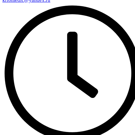
kriomedic@yandex.ru