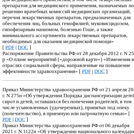
препаратов для медицинского применения, назначаемых по
решению врачебных комиссий медицинских организаций,
перечня лекарственных препаратов, предназначенных для
обеспечения лиц, больных гемофилией, муковисцидозом,
гипофизарным нанизмом, болезнью Гоше, а также
минимального ассортимента лекарственных препаратов,
необходимых для оказания медицинской помощи»
[
PDF
|
DOC
]
Распоряжение Правительства РФ от 28 декабря 2012 г. N 2
р «О плане мероприятий («дорожной карте») «Изменения в
отраслях социальной сферы, направленные на повышение
эффективности здравоохранения» [
PDF
|
DOC
]
Приказ Министерства здравоохранения РФ от 21 апреля 20
г. N 275н «Об утверждении Порядка диспансеризации дете
сирот и детей, оставшихся без попечения родителей, в том
числе усыновленных (удочеренных), принятых под опеку
(попечительство), в приемную или патронатную семью» [
PDF
|
DOC
]
Приказ Министерства здравоохранения РФ от 06 декабря
2021 г. N 1122н «Об утверждении национального календар