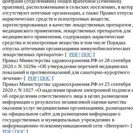
центрами (отделениями) общей врачебной (семейной)
практики), расположенными в сельских поселениях, в кото
отсутствуют аптечные организации, а также Правил отпуск
наркотических средств и психотропных веществ,
зарегистрированных в качестве лекарственных препаратов 
медицинского применения, лекарственных препаратов для
медицинского применения, содержащих наркотические
средства и психотропные вещества в том числе Порядка
отпуска аптечными организациями иммунобиологических
лекарственных препаратов» [
PDF
|
DOC
]
Приказ Министерства здравоохранения РФ от 28 сентября
2020 г. N 1029н «Об утверждении перечней медицинских
показаний и противопоказаний для санаторно-курортного
лечения» [
PDF
|
DOC
]
Приказ Министерства здравоохранения РФ от 25 сентября
2020 г. N 1027 «О наделении правом электронной подписи 
об определении ответственного лица в целях размещения
информации о результатах независимой оценки качества
оказания услуг медицинскими организациями, размещаем
на официальном сайте для размещения информации о
государственных и муниципальных учреждениях в
информационно-телекоммуникационной сети «Интернет» 
PDF
|
DOC
]