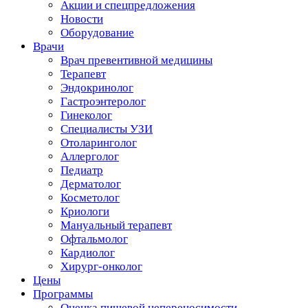
Акции и спецпредложения
Новости
Оборудование
Врачи
Врач превентивной медицины
Терапевт
Эндокринолог
Гастроэнтеролог
Гинеколог
Специалисты УЗИ
Отоларинголог
Аллерголог
Педиатр
Дерматолог
Косметолог
Криологи
Мануальный терапевт
Офтальмолог
Кардиолог
Хирург-онколог
Цены
Программы
Оценка пищевой непереносимости