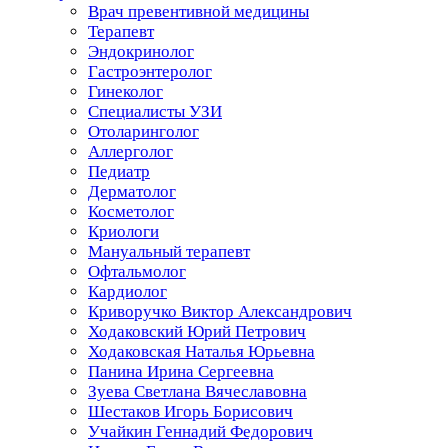
Врач превентивной медицины
Терапевт
Эндокринолог
Гастроэнтеролог
Гинеколог
Специалисты УЗИ
Отоларинголог
Аллерголог
Педиатр
Дерматолог
Косметолог
Криологи
Мануальный терапевт
Офтальмолог
Кардиолог
Криворучко Виктор Александрович
Ходаковский Юрий Петрович
Ходаковская Наталья Юрьевна
Панина Ирина Сергеевна
Зуева Светлана Вячеславовна
Шестаков Игорь Борисович
Учайкин Геннадий Федорович