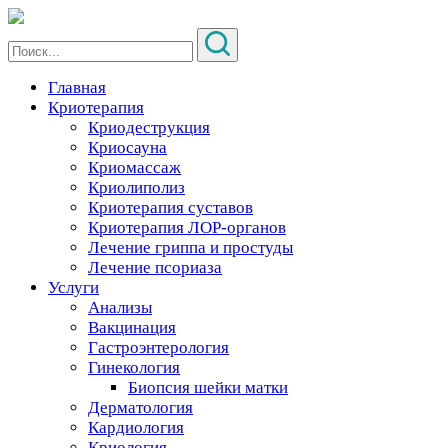
Главная
Криотерапия
Криодеструкция
Криосауна
Криомассаж
Криолиполиз
Криотерапия суставов
Криотерапия ЛОР-органов
Лечение гриппа и простуды
Лечение псориаза
Услуги
Анализы
Вакцинация
Гастроэнтерология
Гинекология
Биопсия шейки матки
Дерматология
Кардиология
Криология