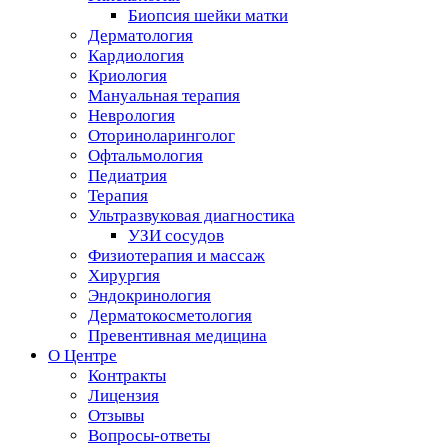
Биопсия шейки матки
Дерматология
Кардиология
Криология
Мануальная терапия
Неврология
Оториноларинголог
Офтальмология
Педиатрия
Терапия
Ультразвуковая диагностика
УЗИ сосудов
Физиотерапия и массаж
Хирургия
Эндокринология
Дерматокосметология
Превентивная медицина
О Центре
Контракты
Лицензия
Отзывы
Вопросы-ответы