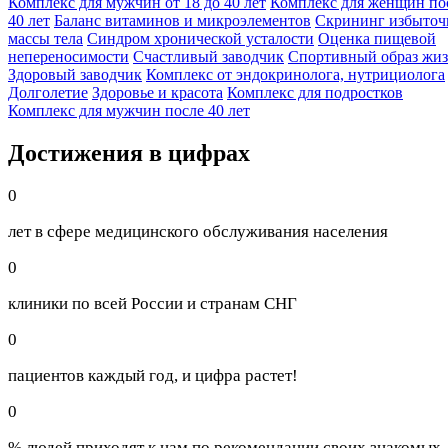
Комплекс для мужчин от 18 до 40 лет
Комплекс для женщин по
40 лет
Баланс витаминов и микроэлементов
Скрининг избыточ
массы тела
Синдром хронической усталости
Оценка пищевой
непереносимости
Счастливый заводчик
Спортивный образ жи
Здоровый заводчик
Комплекс от эндокринолога, нутрициолога
Долголетие
Здоровье и красота
Комплекс для подростков
Комплекс для мужчин после 40 лет
Достижения в цифрах
0
лет в сфере медицинского обслуживания населения
0
клиники по всей России и странам СНГ
0
пациентов каждый год, и цифра растет!
0
% людей приходят к нам по рекомендации своих знакомых