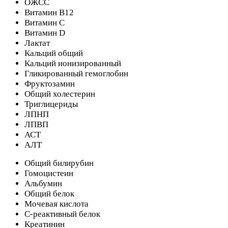
ОЖСС
Витамин В12
Витамин С
Витамин D
Лактат
Кальций общий
Кальций ионизированный
Гликированный гемоглобин
Фруктозамин
Общий холестерин
Триглицериды
ЛПНП
ЛПВП
АСТ
АЛТ
Общий билирубин
Гомоцистеин
Альбумин
Общий белок
Мочевая кислота
С-реактивный белок
Креатинин