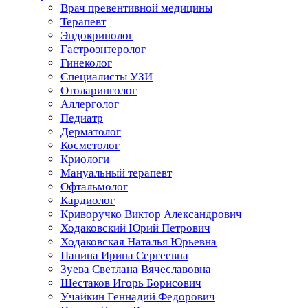
Врач превентивной медицины
Терапевт
Эндокринолог
Гастроэнтеролог
Гинеколог
Специалисты УЗИ
Отоларинголог
Аллерголог
Педиатр
Дерматолог
Косметолог
Криологи
Мануальный терапевт
Офтальмолог
Кардиолог
Криворучко Виктор Александрович
Ходаковский Юрий Петрович
Ходаковская Наталья Юрьевна
Панина Ирина Сергеевна
Зуева Светлана Вячеславовна
Шестаков Игорь Борисович
Учайкин Геннадий Федорович