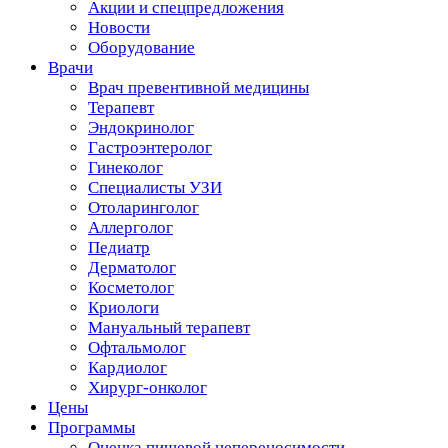
Акции и спецпредложения
Новости
Оборудование
Врачи
Врач превентивной медицины
Терапевт
Эндокринолог
Гастроэнтеролог
Гинеколог
Специалисты УЗИ
Отоларинголог
Аллерголог
Педиатр
Дерматолог
Косметолог
Криологи
Мануальный терапевт
Офтальмолог
Кардиолог
Хирург-онколог
Цены
Программы
Оценка пищевой непереносимости