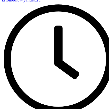
kriomedic@yandex.ru