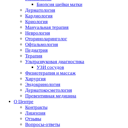
Биопсия шейки матки
Дерматология
Кардиология
Криология
Мануальная терапия
Неврология
Оториноларинголог
Офтальмология
Педиатрия
Терапия
Ультразвуковая диагностика
УЗИ сосудов
Физиотерапия и массаж
Хирургия
Эндокринология
Дерматокосметология
Превентивная медицина
О Центре
Контракты
Лицензия
Отзывы
Вопросы-ответы