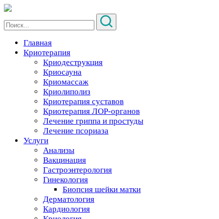
Главная
Криотерапия
Криодеструкция
Криосауна
Криомассаж
Криолиполиз
Криотерапия суставов
Криотерапия ЛОР-органов
Лечение гриппа и простуды
Лечение псориаза
Услуги
Анализы
Вакцинация
Гастроэнтерология
Гинекология
Биопсия шейки матки
Дерматология
Кардиология
Криология