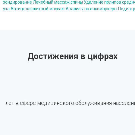
и
уровня
и
только
могут
зондирование
Лечебный массаж спины
Удаление полипов средн
назначает
витаминов
метаболических
обнаружить
быть
уха
Антицеллюлитный массаж
Анализы на онкомаркеры
Педиат
необходимые
и
нарушений),
заболевания
адаптированы
лабораторные
микроэлементов,
вовремя
на
под
и
гормональных
выявить
ранних
различные
инструментальные
показателей,
скрытые
стадиях,
возрастные
исследования,
а
патологические
но
группы
после
также
процессы,
и
и
чего
Достижения в цифрах
другие
скорректировать
существенно
индивидуальные
формирует
диагностические
факторы
уменьшить
потребности
индивидуальные
исследования
риска
риск
пациента.
рекомендации
в
и
их
Они
по
зависимости
улучшить
прогрессирования,
учитывают
укреплению
от
общее
способствуют
анамнез,
здоровья.
возраста
качество
укреплению
образ
и
жизни.
иммунитета,
жизни
лет в сфере медицинского обслуживания населен
факторов
повышают
и
риска
уровень
личные
пациента.
энергии
цели
и
по
общего
улучшению