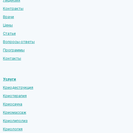
Лицензия
Контракты
Врачи
Цены
Статьи
Вопросы-ответы
Программы
Контакты
Услуги
Криодеструкция
Криотерапия
Криосауна
Криомассаж
Криолиполиз
Криология