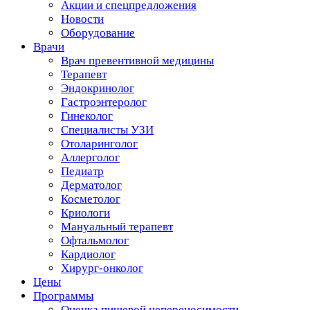
Акции и спецпредложения
Новости
Оборудование
Врачи
Врач превентивной медицины
Терапевт
Эндокринолог
Гастроэнтеролог
Гинеколог
Специалисты УЗИ
Отоларинголог
Аллерголог
Педиатр
Дерматолог
Косметолог
Криологи
Мануальный терапевт
Офтальмолог
Кардиолог
Хирург-онколог
Цены
Программы
Оценка пищевой непереносимости