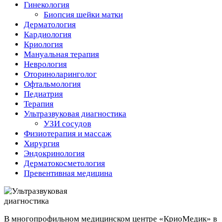
Гинекология
Биопсия шейки матки
Дерматология
Кардиология
Криология
Мануальная терапия
Неврология
Оториноларинголог
Офтальмология
Педиатрия
Терапия
Ультразвуковая диагностика
УЗИ сосудов
Физиотерапия и массаж
Хирургия
Эндокринология
Дерматокосметология
Превентивная медицина
В многопрофильном медицинском центре «КриоМедик» в