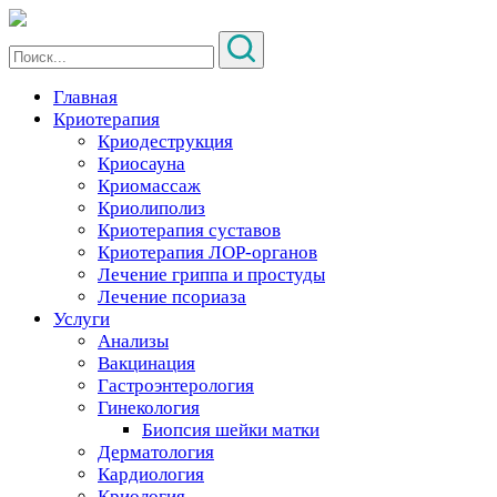
Главная
Криотерапия
Криодеструкция
Криосауна
Криомассаж
Криолиполиз
Криотерапия суставов
Криотерапия ЛОР-органов
Лечение гриппа и простуды
Лечение псориаза
Услуги
Анализы
Вакцинация
Гастроэнтерология
Гинекология
Биопсия шейки матки
Дерматология
Кардиология
Криология