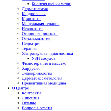
Биопсия шейки матки
Дерматология
Кардиология
Криология
Мануальная терапия
Неврология
Оториноларинголог
Офтальмология
Педиатрия
Терапия
Ультразвуковая диагностика
УЗИ сосудов
Физиотерапия и массаж
Хирургия
Эндокринология
Дерматокосметология
Превентивная медицина
О Центре
Контракты
Лицензия
Отзывы
Вопросы-ответы