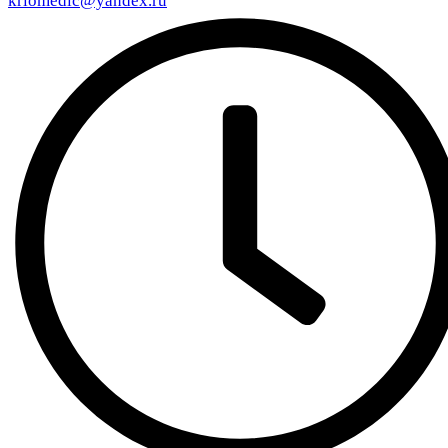
kriomedic@yandex.ru