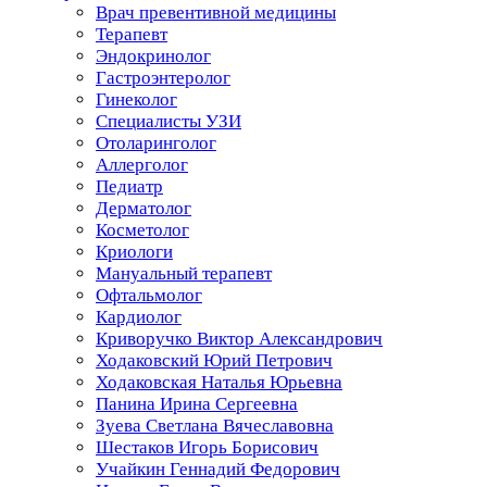
Врач превентивной медицины
Терапевт
Эндокринолог
Гастроэнтеролог
Гинеколог
Специалисты УЗИ
Отоларинголог
Аллерголог
Педиатр
Дерматолог
Косметолог
Криологи
Мануальный терапевт
Офтальмолог
Кардиолог
Криворучко Виктор Александрович
Ходаковский Юрий Петрович
Ходаковская Наталья Юрьевна
Панина Ирина Сергеевна
Зуева Светлана Вячеславовна
Шестаков Игорь Борисович
Учайкин Геннадий Федорович