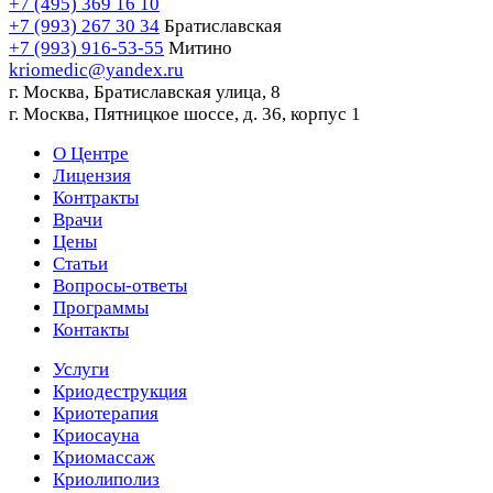
+7 (495) 369 16 10
+7 (993) 267 30 34
Братиславская
+7 (993) 916-53-55
Митино
kriomedic@yandex.ru
г. Москва, Братиславская улица, 8
г. Москва, Пятницкое шоссе, д. 36, корпус 1
О Центре
Лицензия
Контракты
Врачи
Цены
Статьи
Вопросы-ответы
Программы
Контакты
Услуги
Криодеструкция
Криотерапия
Криосауна
Криомассаж
Криолиполиз