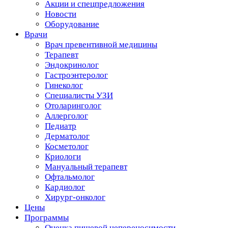
Акции и спецпредложения
Новости
Оборудование
Врачи
Врач превентивной медицины
Терапевт
Эндокринолог
Гастроэнтеролог
Гинеколог
Специалисты УЗИ
Отоларинголог
Аллерголог
Педиатр
Дерматолог
Косметолог
Криологи
Мануальный терапевт
Офтальмолог
Кардиолог
Хирург-онколог
Цены
Программы
Оценка пищевой непереносимости