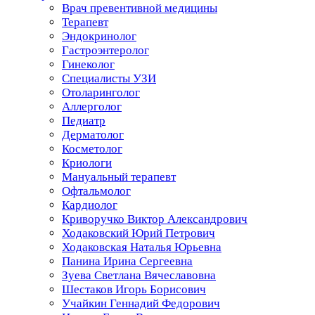
Врач превентивной медицины
Терапевт
Эндокринолог
Гастроэнтеролог
Гинеколог
Специалисты УЗИ
Отоларинголог
Аллерголог
Педиатр
Дерматолог
Косметолог
Криологи
Мануальный терапевт
Офтальмолог
Кардиолог
Криворучко Виктор Александрович
Ходаковский Юрий Петрович
Ходаковская Наталья Юрьевна
Панина Ирина Сергеевна
Зуева Светлана Вячеславовна
Шестаков Игорь Борисович
Учайкин Геннадий Федорович