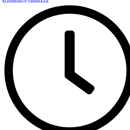
kriomedic@yandex.ru