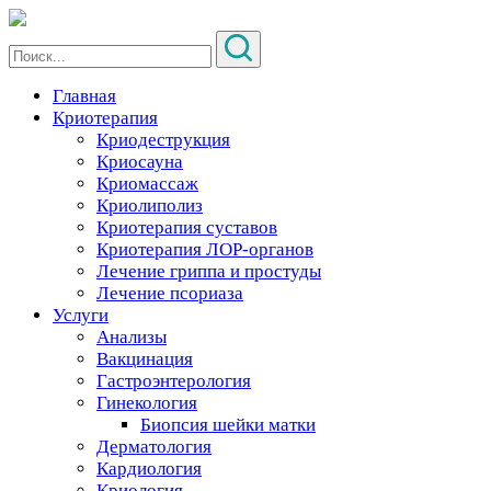
Главная
Криотерапия
Криодеструкция
Криосауна
Криомассаж
Криолиполиз
Криотерапия суставов
Криотерапия ЛОР-органов
Лечение гриппа и простуды
Лечение псориаза
Услуги
Анализы
Вакцинация
Гастроэнтерология
Гинекология
Биопсия шейки матки
Дерматология
Кардиология
Криология