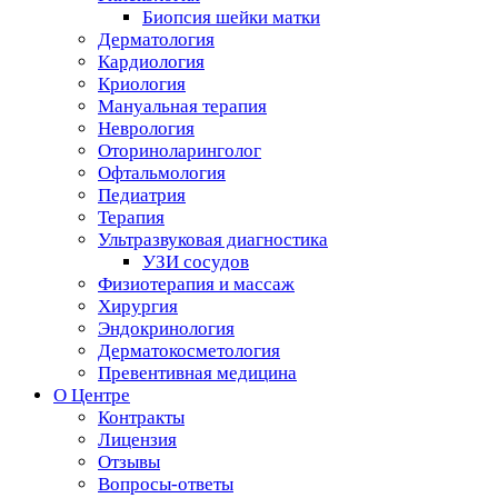
Биопсия шейки матки
Дерматология
Кардиология
Криология
Мануальная терапия
Неврология
Оториноларинголог
Офтальмология
Педиатрия
Терапия
Ультразвуковая диагностика
УЗИ сосудов
Физиотерапия и массаж
Хирургия
Эндокринология
Дерматокосметология
Превентивная медицина
О Центре
Контракты
Лицензия
Отзывы
Вопросы-ответы