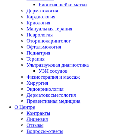
Биопсия шейки матки
Дерматология
Кардиология
Криология
Мануальная терапия
Неврология
Оториноларинголог
Офтальмология
Педиатрия
Терапия
Ультразвуковая диагностика
УЗИ сосудов
Физиотерапия и массаж
Хирургия
Эндокринология
Дерматокосметология
Превентивная медицина
О Центре
Контракты
Лицензия
Отзывы
Вопросы-ответы