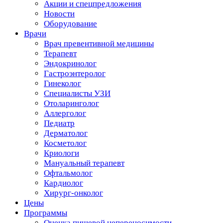
Акции и спецпредложения
Новости
Оборудование
Врачи
Врач превентивной медицины
Терапевт
Эндокринолог
Гастроэнтеролог
Гинеколог
Специалисты УЗИ
Отоларинголог
Аллерголог
Педиатр
Дерматолог
Косметолог
Криологи
Мануальный терапевт
Офтальмолог
Кардиолог
Хирург-онколог
Цены
Программы
Оценка пищевой непереносимости