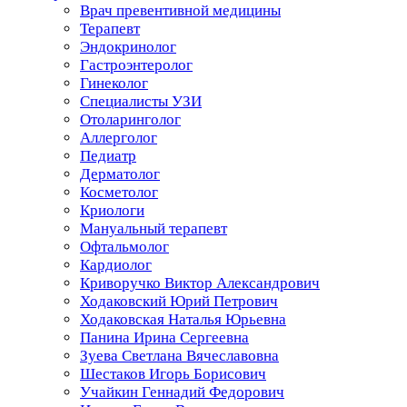
Врач превентивной медицины
Терапевт
Эндокринолог
Гастроэнтеролог
Гинеколог
Специалисты УЗИ
Отоларинголог
Аллерголог
Педиатр
Дерматолог
Косметолог
Криологи
Мануальный терапевт
Офтальмолог
Кардиолог
Криворучко Виктор Александрович
Ходаковский Юрий Петрович
Ходаковская Наталья Юрьевна
Панина Ирина Сергеевна
Зуева Светлана Вячеславовна
Шестаков Игорь Борисович
Учайкин Геннадий Федорович