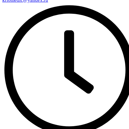
kriomedic@yandex.ru