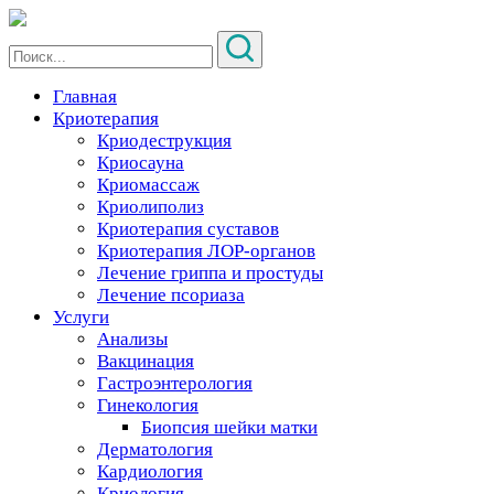
Главная
Криотерапия
Криодеструкция
Криосауна
Криомассаж
Криолиполиз
Криотерапия суставов
Криотерапия ЛОР-органов
Лечение гриппа и простуды
Лечение псориаза
Услуги
Анализы
Вакцинация
Гастроэнтерология
Гинекология
Биопсия шейки матки
Дерматология
Кардиология
Криология