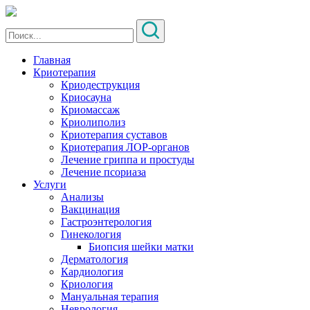
Главная
Криотерапия
Криодеструкция
Криосауна
Криомассаж
Криолиполиз
Криотерапия суставов
Криотерапия ЛОР-органов
Лечение гриппа и простуды
Лечение псориаза
Услуги
Анализы
Вакцинация
Гастроэнтерология
Гинекология
Биопсия шейки матки
Дерматология
Кардиология
Криология
Мануальная терапия
Неврология