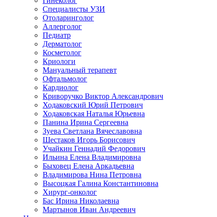
Гинеколог
Специалисты УЗИ
Отоларинголог
Аллерголог
Педиатр
Дерматолог
Косметолог
Криологи
Мануальный терапевт
Офтальмолог
Кардиолог
Криворучко Виктор Александрович
Ходаковский Юрий Петрович
Ходаковская Наталья Юрьевна
Панина Ирина Сергеевна
Зуева Светлана Вячеславовна
Шестаков Игорь Борисович
Учайкин Геннадий Федорович
Ильина Елена Владимировна
Быховец Елена Аркадьевна
Владимирова Нина Петровна
Высоцкая Галина Константиновна
Хирург-онколог
Бас Ирина Николаевна
Мартынов Иван Андреевич