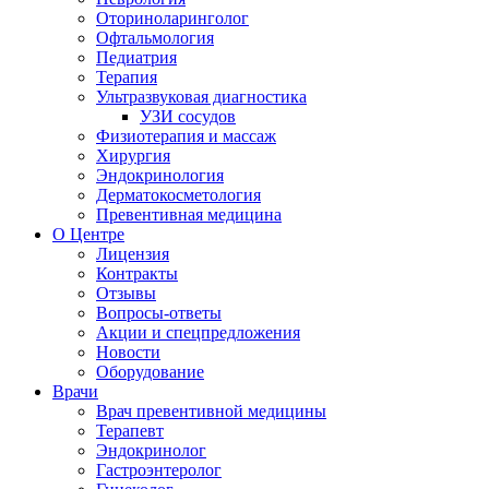
Оториноларинголог
Офтальмология
Педиатрия
Терапия
Ультразвуковая диагностика
УЗИ сосудов
Физиотерапия и массаж
Хирургия
Эндокринология
Дерматокосметология
Превентивная медицина
О Центре
Лицензия
Контракты
Отзывы
Вопросы-ответы
Акции и спецпредложения
Новости
Оборудование
Врачи
Врач превентивной медицины
Терапевт
Эндокринолог
Гастроэнтеролог