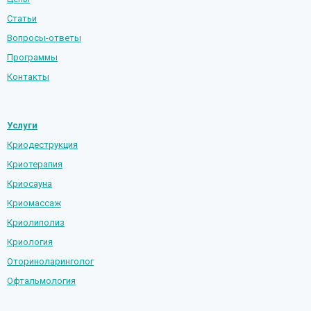
Статьи
Вопросы-ответы
Программы
Контакты
Услуги
Криодеструкция
Криотерапия
Криосауна
Криомассаж
Криолиполиз
Криология
Оториноларинголог
Офтальмология