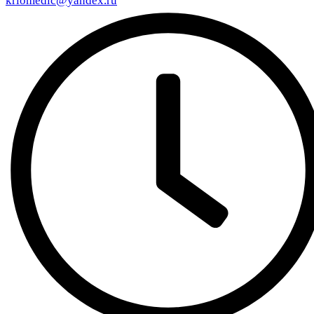
kriomedic@yandex.ru