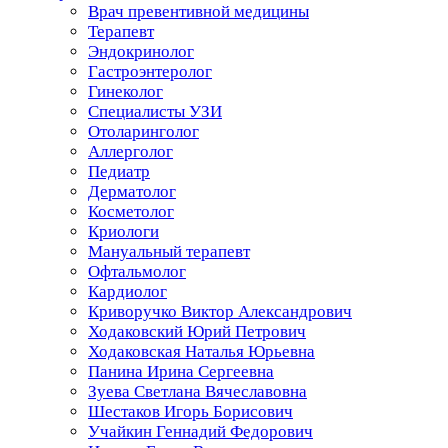
Врач превентивной медицины
Терапевт
Эндокринолог
Гастроэнтеролог
Гинеколог
Специалисты УЗИ
Отоларинголог
Аллерголог
Педиатр
Дерматолог
Косметолог
Криологи
Мануальный терапевт
Офтальмолог
Кардиолог
Криворучко Виктор Александрович
Ходаковский Юрий Петрович
Ходаковская Наталья Юрьевна
Панина Ирина Сергеевна
Зуева Светлана Вячеславовна
Шестаков Игорь Борисович
Учайкин Геннадий Федорович