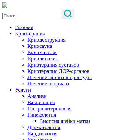
Главная
Криотерапия
Криодеструкция
Криосауна
Криомассаж
Криолиполиз
Криотерапия суставов
Криотерапия ЛОР-органов
Лечение гриппа и простуды
Лечение псориаза
Услуги
Анализы
Вакцинация
Гастроэнтерология
Гинекология
Биопсия шейки матки
Дерматология
Кардиология
Криология