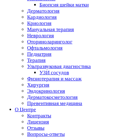
Биопсия шейки матки
Дерматология
Кардиология
Криология
Мануальная терапия
Неврология
Оториноларинголог
Офтальмология
Педиатрия
Терапия
Ультразвуковая диагностика
УЗИ сосудов
Физиотерапия и массаж
Хирургия
Эндокринология
Дерматокосметология
Превентивная медицина
О Центре
Контракты
Лицензия
Отзывы
Вопросы-ответы