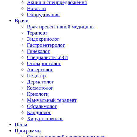
Акции и спецпредложения
Новости
Оборудование
Врачи
Врач превентивной медицины
Терапевт
Эндокринолог
Гастроэнтеролог
Гинеколог
Специалисты УЗИ
Отоларинголог
Аллерголог
Педиатр
Дерматолог
Косметолог
Криологи
Мануальный терапевт
Офтальмолог
Кардиолог
Хирург-онколог
Цены
Программы
Оценка пищевой непереносимости