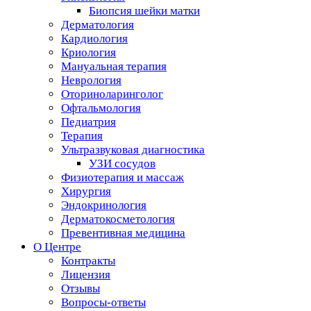
Биопсия шейки матки
Дерматология
Кардиология
Криология
Мануальная терапия
Неврология
Оториноларинголог
Офтальмология
Педиатрия
Терапия
Ультразвуковая диагностика
УЗИ сосудов
Физиотерапия и массаж
Хирургия
Эндокринология
Дерматокосметология
Превентивная медицина
О Центре
Контракты
Лицензия
Отзывы
Вопросы-ответы