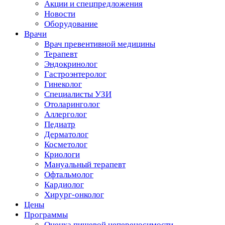
Акции и спецпредложения
Новости
Оборудование
Врачи
Врач превентивной медицины
Терапевт
Эндокринолог
Гастроэнтеролог
Гинеколог
Специалисты УЗИ
Отоларинголог
Аллерголог
Педиатр
Дерматолог
Косметолог
Криологи
Мануальный терапевт
Офтальмолог
Кардиолог
Хирург-онколог
Цены
Программы
Оценка пищевой непереносимости