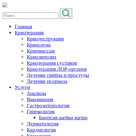
Главная
Криотерапия
Криодеструкция
Криосауна
Криомассаж
Криолиполиз
Криотерапия суставов
Криотерапия ЛОР-органов
Лечение гриппа и простуды
Лечение псориаза
Услуги
Анализы
Вакцинация
Гастроэнтерология
Гинекология
Биопсия шейки матки
Дерматология
Кардиология
Криология