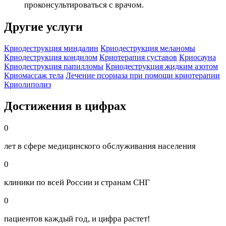
проконсультироваться с врачом.
Другие услуги
Криодеструкция миндалин
Криодеструкция меланомы
Криодеструкция кондилом
Криотерапия суставов
Криосауна
Криодеструкция папилломы
Криодеструкция жидким азотом
Криомассаж тела
Лечение псориаза при помощи криотерапии
Криолиполиз
Достижения в цифрах
0
лет в сфере медицинского обслуживания населения
0
клиники по всей России и странам СНГ
0
пациентов каждый год, и цифра растет!