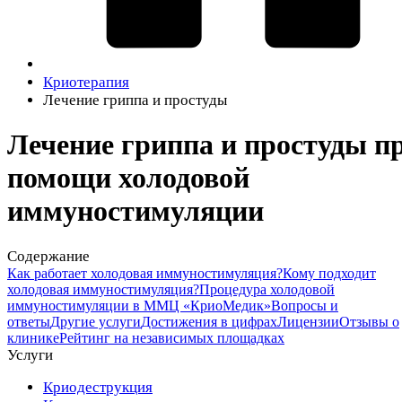
Криотерапия
Лечение гриппа и простуды
Лечение гриппа и простуды п
помощи холодовой
иммуностимуляции
Содержание
Как работает холодовая иммуностимуляция?
Кому подходит
холодовая иммуностимуляция?
Процедура холодовой
иммуностимуляции в ММЦ «КриоМедик»
Вопросы и
ответы
Другие услуги
Достижения в цифрах
Лицензии
Отзывы о
клинике
Рейтинг на независимых площадках
Услуги
Криодеструкция