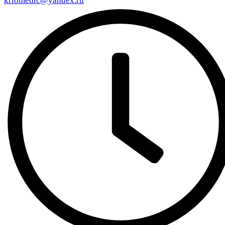
kriomedic@yandex.ru