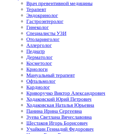
Врач превентивной медицины
Терапевт
Эндокринолог
Гастроэнтеролог
Гинеколог
Специалисты УЗИ
Отоларинголог
Аллерголог
Педиатр
Дерматолог
Косметолог
Криологи
Мануальный терапевт
Офтальмолог
Кардиолог
Криворучко Виктор Александрович
Ходаковский Юрий Петрович
Ходаковская Наталья Юрьевна
Панина Ирина Сергеевна
Зуева Светлана Вячеславовна
Шестаков Игорь Борисович
Учайкин Геннадий Федорович