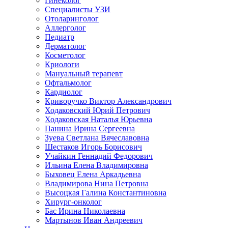
Гинеколог
Специалисты УЗИ
Отоларинголог
Аллерголог
Педиатр
Дерматолог
Косметолог
Криологи
Мануальный терапевт
Офтальмолог
Кардиолог
Криворучко Виктор Александрович
Ходаковский Юрий Петрович
Ходаковская Наталья Юрьевна
Панина Ирина Сергеевна
Зуева Светлана Вячеславовна
Шестаков Игорь Борисович
Учайкин Геннадий Федорович
Ильина Елена Владимировна
Быховец Елена Аркадьевна
Владимирова Нина Петровна
Высоцкая Галина Константиновна
Хирург-онколог
Бас Ирина Николаевна
Мартынов Иван Андреевич