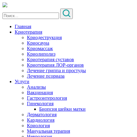
Главная
Криотерапия
Криодеструкция
Криосауна
Криомассаж
Криолиполиз
Криотерапия суставов
Криотерапия ЛОР-органов
Лечение гриппа и простуды
Лечение псориаза
Услуги
Анализы
Вакцинация
Гастроэнтерология
Гинекология
Биопсия шейки матки
Дерматология
Кардиология
Криология
Мануальная терапия
Неврология