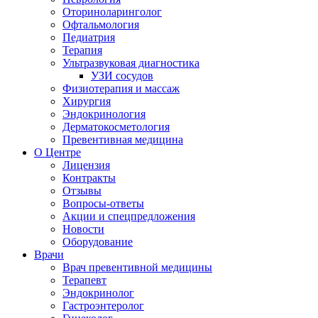
Оториноларинголог
Офтальмология
Педиатрия
Терапия
Ультразвуковая диагностика
УЗИ сосудов
Физиотерапия и массаж
Хирургия
Эндокринология
Дерматокосметология
Превентивная медицина
О Центре
Лицензия
Контракты
Отзывы
Вопросы-ответы
Акции и спецпредложения
Новости
Оборудование
Врачи
Врач превентивной медицины
Терапевт
Эндокринолог
Гастроэнтеролог