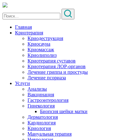
Главная
Криотерапия
Криодеструкция
Криосауна
Криомассаж
Криолиполиз
Криотерапия суставов
Криотерапия ЛОР-органов
Лечение гриппа и простуды
Лечение псориаза
Услуги
Анализы
Вакцинация
Гастроэнтерология
Гинекология
Биопсия шейки матки
Дерматология
Кардиология
Криология
Мануальная терапия
Неврология