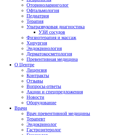
Оториноларинголог
Офтальмология
Педиатрия
Терапия
Ультразвуковая диагностика
УЗИ сосудов
Физиотерапия и массаж
Хирургия
Эндокринология
Дерматокосметология
Превентивная медицина
О Центре
Лицензия
Контракты
Отзывы
Вопросы-ответы
Акции и спецпредложения
Новости
Оборудование
Врачи
Врач превентивной медицины
Терапевт
Эндокринолог
Гастроэнтеролог