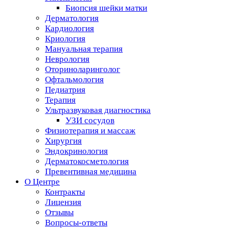
Биопсия шейки матки
Дерматология
Кардиология
Криология
Мануальная терапия
Неврология
Оториноларинголог
Офтальмология
Педиатрия
Терапия
Ультразвуковая диагностика
УЗИ сосудов
Физиотерапия и массаж
Хирургия
Эндокринология
Дерматокосметология
Превентивная медицина
О Центре
Контракты
Лицензия
Отзывы
Вопросы-ответы