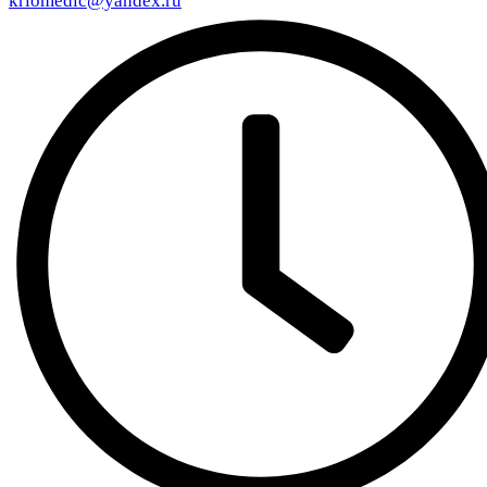
kriomedic@yandex.ru