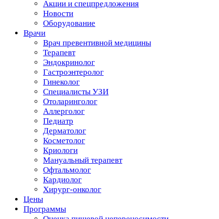
Акции и спецпредложения
Новости
Оборудование
Врачи
Врач превентивной медицины
Терапевт
Эндокринолог
Гастроэнтеролог
Гинеколог
Специалисты УЗИ
Отоларинголог
Аллерголог
Педиатр
Дерматолог
Косметолог
Криологи
Мануальный терапевт
Офтальмолог
Кардиолог
Хирург-онколог
Цены
Программы
Оценка пищевой непереносимости