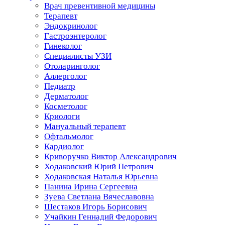
Врач превентивной медицины
Терапевт
Эндокринолог
Гастроэнтеролог
Гинеколог
Специалисты УЗИ
Отоларинголог
Аллерголог
Педиатр
Дерматолог
Косметолог
Криологи
Мануальный терапевт
Офтальмолог
Кардиолог
Криворучко Виктор Александрович
Ходаковский Юрий Петрович
Ходаковская Наталья Юрьевна
Панина Ирина Сергеевна
Зуева Светлана Вячеславовна
Шестаков Игорь Борисович
Учайкин Геннадий Федорович