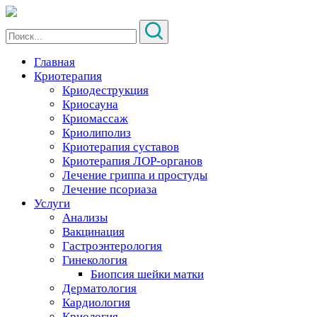
Главная
Криотерапия
Криодеструкция
Криосауна
Криомассаж
Криолиполиз
Криотерапия суставов
Криотерапия ЛОР-органов
Лечение гриппа и простуды
Лечение псориаза
Услуги
Анализы
Вакцинация
Гастроэнтерология
Гинекология
Биопсия шейки матки
Дерматология
Кардиология
Криология